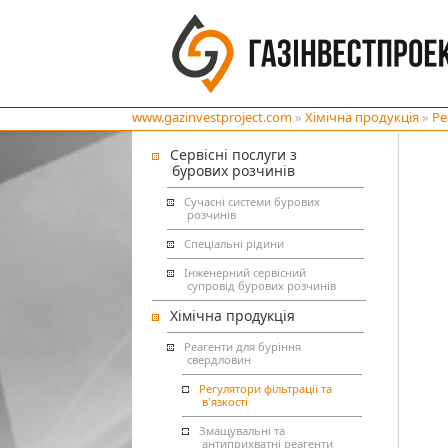
www.gazinvestproject.com
»
Хімічна продукція
»
Ре
Сервісні послуги з
бурових розчинів
Сучасні системи бурових
розчинів
Спеціальні рідини
Інженерний сервісний
супровід бурових розчинів
Хімічна продукція
Реагенти для буріння
свердловин
Регулятори фільтрації та
в'язкості
Змащувальні та
антиприхватні реагенти