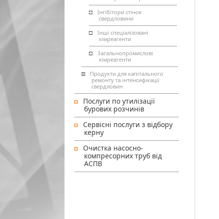
Інгібітори стінок
свердловини
Інші спеціалізовані
хімреагенти
Загальнопромислові
хімреагенти
Продукти для капітального
ремонту та інтенсифікації
свердловин
Послуги по утилізації
бурових розчинів
Сервісні послуги з відбору
керну
Очистка насосно-
компресорних труб від
АСПВ