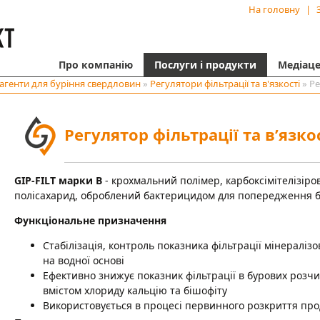
На головну
|
Про компанію
Послуги і продукти
Медіац
агенти для буріння свердловин
»
Регулятори фільтрації та в'язкості
» Ре
Регулятор фільтрації та в’язко
GIP-FILT марки В
- крохмальний полімер, карбоксімітелізір
полісахарид, оброблений бактерицидом для попередження ба
Функціональне призначення
Стабілізація, контроль показника фільтрації мінераліз
на водної основі
Ефективно знижує показник фільтрації в бурових розчи
вмістом хлориду кальцію та бішофіту
Використовується в процесі первинного розкриття про