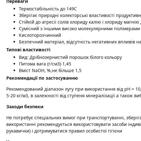
Переваги
Термостабільність до 149С
Зберігає природні колекторські властивості продуктивн
Стійкій до агресії солів хлориду калію і хлориду магнію
Сумісний з іншими високо молекулярними полімерами
Кислоторозчинний
Безпечний матеріал, відсутність негативних впливів на
Типові властивості
Вид: Дрібнозернистий порошок білого кольору
Питома вага (г/см3) 1,45
Вміст NaOH, %,не більше 1,5
Рекомендації по застосуванню
Рекомендований діапазон лугу при використання від рН = 10,5
5-20 кг/м3, в залежності від ступеня мінералізації а також в
Заходи безпеки
Не потребує спеціальних вимог при транспортуванні, зберіг
використанні рекомендується використовувати засоби індиві
рукавички) і дотримуватися правил особистої гігієни