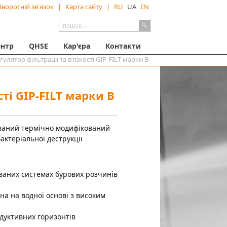
Зворотній зв'язок
|
Карта сайту
|
RU
UA
EN
ентр
QHSE
Кар'єра
Контакти
гулятор фільтрації та в’язкості GIP-FILT марки В
сті GIP-FILT марки В
ований термічно модифікований
ктеріальної деструкції
ованих системах бурових розчинів
на на водної основі з високим
дуктивних горизонтів