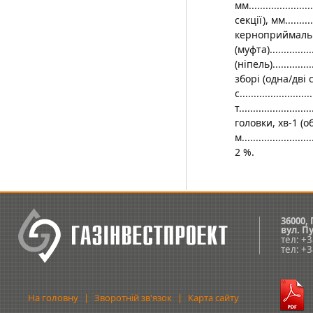
мм....................
секції), мм.........
керноприймальник
(муфта)...............
(ніпель).............
зборі (одна/дві секц
с.....................
т....................
головки, хв-1 (об
м.................
2 %.
36000,
вул.
Пу
тел: +
тел: +
На головну
|
Зворотній зв'язок
|
Карта сайту