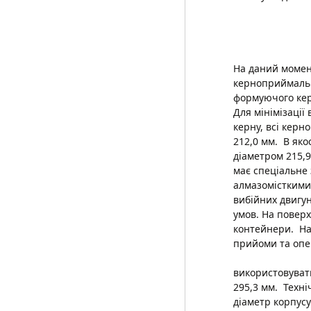
На даний момен
керноприймальні
формуючого керн
Для мінімізації
керну, всі кер
212,0 мм. В яко
діаметром 215,9
має спеціальне
алмазомісткими 
вибійних двигун
умов. На поверх
контейнери. Нап
прийоми та опер
Дан
використовувати
295,3 мм. Техн
діаметр корпусу по