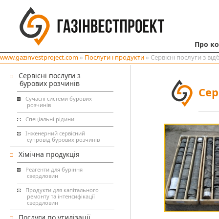
Про к
www.gazinvestproject.com
»
Послуги і продукти
» Сервісні послуги з ві
Сервісні послуги з
бурових розчинів
Сер
Сучасні системи бурових
розчинів
Спеціальні рідини
Інженерний сервісний
супровід бурових розчинів
Хімічна продукція
Реагенти для буріння
свердловин
Продукти для капітального
ремонту та інтенсифікації
свердловин
Послуги по утилізації