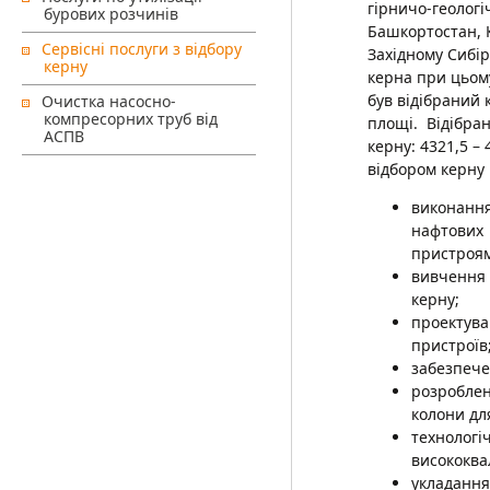
гірничо-геологі
бурових розчинів
Башкортостан, К
Сервісні послуги з відбору
Західному Сибір
керну
керна при цьому
був відібраний 
Очистка насосно-
компресорних труб від
площі. Відібран
АСПВ
керну: 4321,5 – 
відбором керну
виконання
нафтових
пристроя
вивчення 
керну;
проектув
пристроїв
забезпече
розробле
колони дл
техноло
висококва
укладання