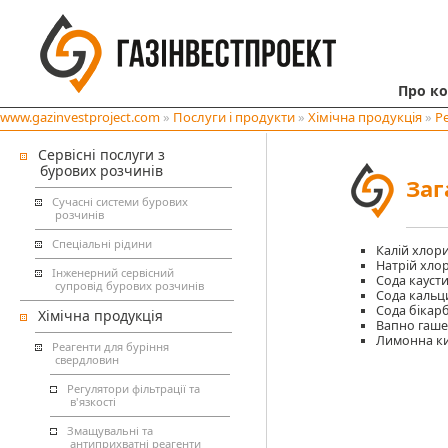
Про к
www.gazinvestproject.com
»
Послуги і продукти
»
Хімічна продукція
»
Р
Сервісні послуги з
бурових розчинів
Заг
Сучасні системи бурових
розчинів
Спеціальні рідини
Калій хлор
Натрій хло
Інженерний сервісний
Сода кауст
супровід бурових розчинів
Сода кальц
Сода бікар
Хімічна продукція
Вапно гаш
Лимонна к
Реагенти для буріння
свердловин
Регулятори фільтрації та
в'язкості
Змащувальні та
антиприхватні реагенти