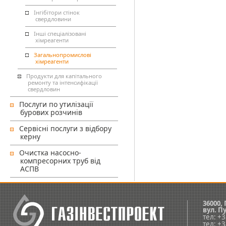
Інгібітори стінок
свердловини
Інші спеціалізовані
хімреагенти
Загальнопромислові
хімреагенти
Продукти для капітального
ремонту та інтенсифікації
свердловин
Послуги по утилізації
бурових розчинів
Сервісні послуги з відбору
керну
Очистка насосно-
компресорних труб від
АСПВ
36000,
вул.
Пу
тел: +
тел: +