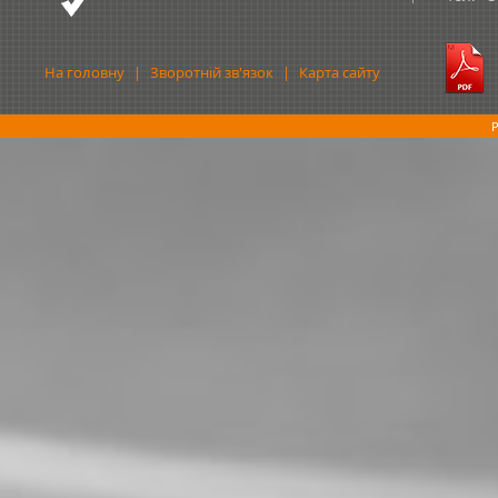
На головну
|
Зворотній зв'язок
|
Карта сайту