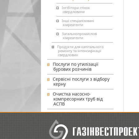
Інгібітори стінок
свердловини
Інші спеціалізовані
хімреагенти
Загальнопромислові
хімреагенти
Продукти для капітального
ремонту та інтенсифікації
свердловин
Послуги по утилізації
бурових розчинів
Сервісні послуги з відбору
керну
Очистка насосно-
компресорних труб від
АСПВ