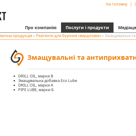
На головну
|
Про компанію
Послуги і продукти
Медіац
імічна продукція
»
Реагенти для буріння свердловин
» Змащувальні та
Змащувальні та антиприхватн
DRILL OIL, марки В
Змащувальна добавка Eco Lube
DRILL OIL, марки А
PIPE LUBЕ, марки Б