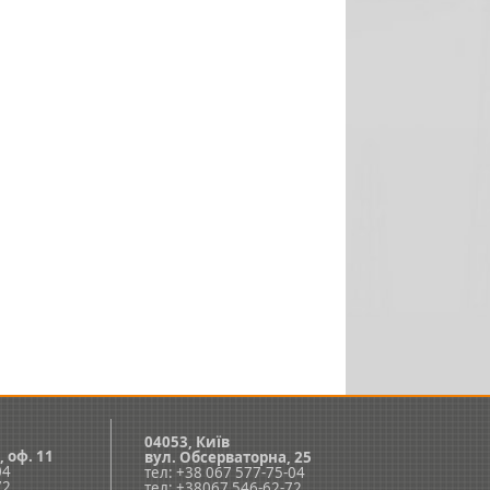
04053, Київ
, оф. 11
вул. Обсерваторна, 25
04
тел: +38 067 577-75-04
72
тел: +38067 546-62-72