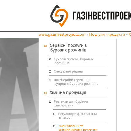
www.gazinvestproject.com
»
Послуги і продукти
»
Х
Сервісні послуги з
бурових розчинів
Сучасні системи бурових
розчинів
Спеціальні рідини
Інженерний сервісний
супровід бурових розчинів
Хімічна продукція
Реагенти для буріння
свердловин
Регулятори фільтрації та
в'язкості
Змащувальні та
антиприхватні реагенти