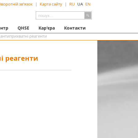
Зворотній зв'язок
|
Карта сайту
|
RU
UA
EN
ентр
QHSE
Кар'єра
Контакти
 антиприхватні реагенти
і реагенти