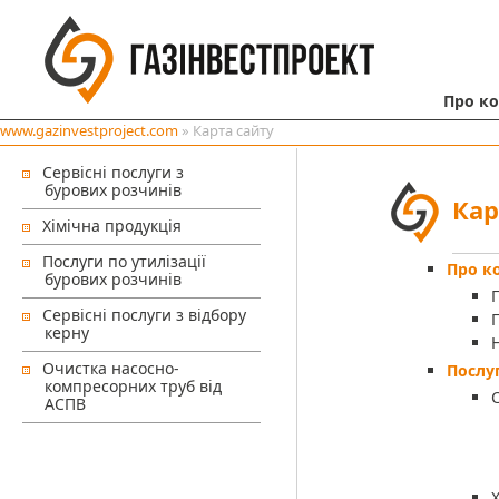
Про к
www.gazinvestproject.com
» Карта сайту
Сервісні послуги з
бурових розчинів
Кар
Хімічна продукція
Послуги по утилізації
Про к
бурових розчинів
П
Сервісні послуги з відбору
керну
Очистка насосно-
Послу
компресорних труб від
АСПВ