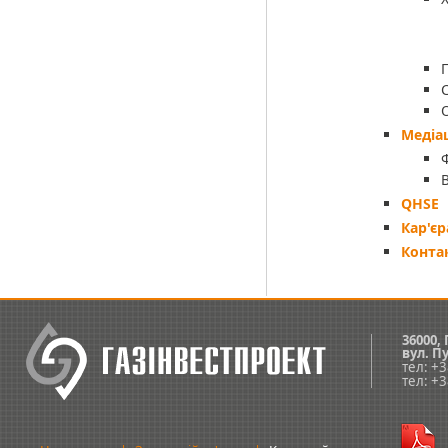
Медіа
QHSE
Кар'єр
Конта
36000,
вул.
Пу
тел: +
тел: +