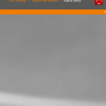
На головну
|
Зворотній зв'язок
|
Карта сайту