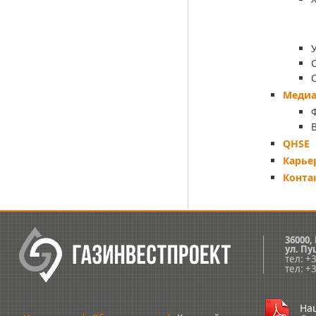
Медиа
QHSE
Карье
Конта
36000,
ул.
Пуш
тел: +
тел: +
На