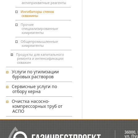
антиприхватные реагенты
Ингибиторы стенок
скважины
Прочие
специализированные
химреагенты
Общепромышленные
химреагенты
Продукты для капитального
ремонта и интенсификации
скважин
Услуги по утилизации
буровых растворов
Сервисные услуги по
отбору керна
Очистка насосно-
компрессорных труб от
АСПО
36000,
ул.
Пуш