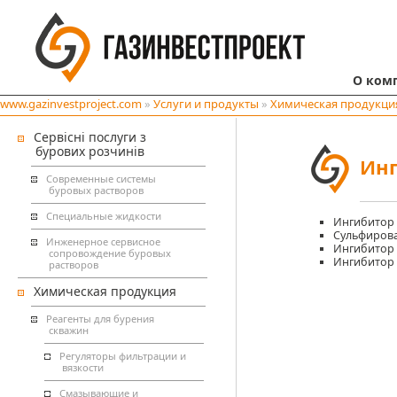
О ком
www.gazinvestproject.com
»
Услуги и продукты
»
Химическая продукци
Сервісні послуги з
бурових розчинів
Инг
Современные системы
буровых растворов
Специальные жидкости
Ингибитор 
Сульфиров
Инженерное сервисное
Ингибитор 
сопровождение буровых
Ингибитор 
растворов
Химическая продукция
Реагенты для бурения
скважин
Регуляторы фильтрации и
вязкости
Смазывающие и