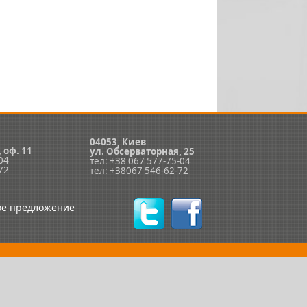
04053, Киев
, оф. 11
ул. Обсерваторная, 25
04
тел: +38 067 577-75-04
72
тел: +38067 546-62-72
ое предложение