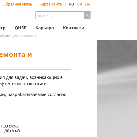
Обратная связь
|
Карта сайта
|
RU
UA
EN
тр
QHSE
Карьера
Контакти
сификации скважин
емонта и
ия для задач, возникающих в
ефтегазовых скважин:
ин, разрабатываемые согласно
1,33 г/см3
 1,90 г/см3