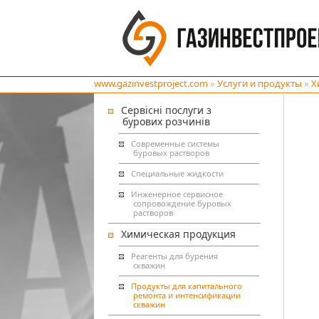
www.gazinvestproject.com
»
Услуги и продукты
»
Х
Сервісні послуги з
бурових розчинів
Современные системы
буровых растворов
Специальные жидкости
Инженерное сервисное
сопровождение буровых
растворов
Химическая продукция
Реагенты для бурения
скважин
Продукты для капитального
ремонта и интенсификации
скважин