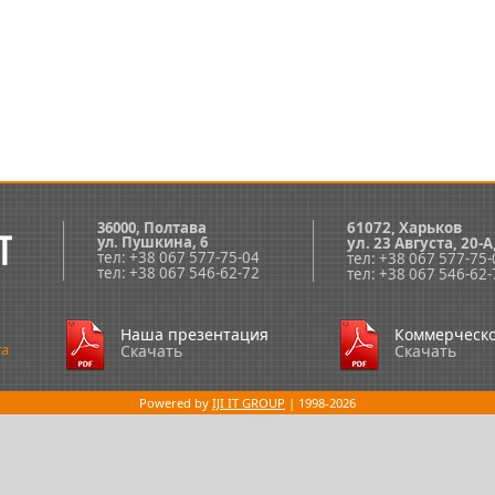
36000, Полтава
61072, Харьков
ул.
Пушкина, 6
ул. 23 Августа, 20-А
тел: +38 067 577-75-04
тел: +38 067 577-75-
тел: +38 067 546-62-72
тел: +38 067 546-62-
Наша презентация
Коммерческ
та
Скачать
Скачать
Powered by
IJI IT GROUP
| 1998-2026