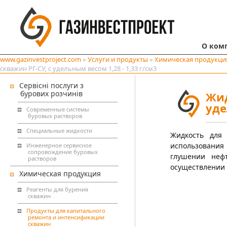
О ком
www.gazinvestproject.com
»
Услуги и продукты
»
Химическая продукци
скважин РГ-СУ, с удельным весом 1,28 - 1,33 г/см3
Сервісні послуги з
бурових розчинів
Жид
уде
Современные системы
буровых растворов
Специальные жидкости
Жидкость для
использования
Инженерное сервисное
сопровождение буровых
глушении неф
растворов
осуществлении 
Химическая продукция
Реагенты для бурения
скважин
Продукты для капитального
ремонта и интенсификации
скважин