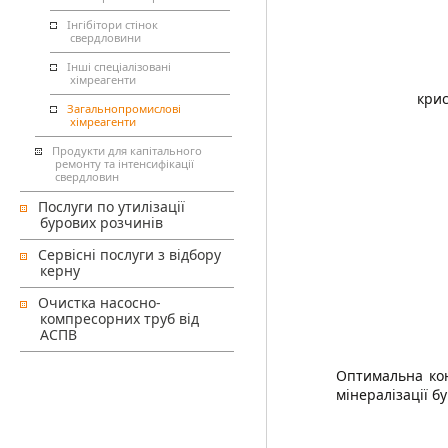
Інгібітори стінок
свердловини
Інші спеціалізовані
хімреагенти
крис
Загальнопромислові
хімреагенти
Продукти для капітального
ремонту та інтенсифікації
свердловин
Послуги по утилізації
бурових розчинів
Сервісні послуги з відбору
керну
Очистка насосно-
компресорних труб від
АСПВ
Оптимальна кон
мінералізації б