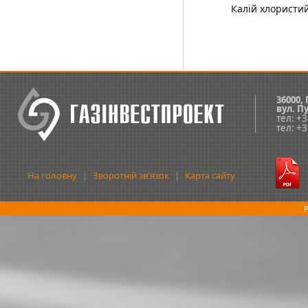
Калій хлористий
36000,
вул.
Пу
тел: +
тел: +
На головну
|
Зворотній зв'язок
|
Карта сайту