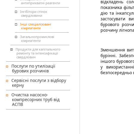
відкладень со
антиприхватні реагенти
показника фільт
Інгібітори стінок
дію та інкапсу
свердловини
застосувати в
бурового розч
Інші спеціалізовані
хімреагенти
розчину лігнопа
Загальнопромислові
хімреагенти
Продукти для капітального
Зменшення витр
ремонту та інтенсифікації
бурінні. Забез
свердловин
іншого бурового
Послуги по утилізації
у використанн
бурових розчинів
безпосередньо в
Сервісні послуги з відбору
керну
Очистка насосно-
компресорних труб від
АСПВ