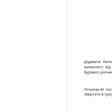
Додавати Лигн
залежності від
бурового розчи
Лігнопак-М пос
зберігати в сух