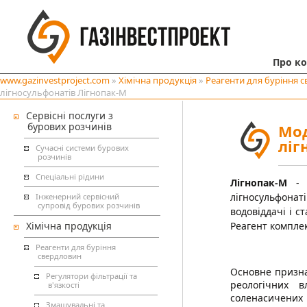
Про к
www.gazinvestproject.com
»
Хімічна продукція
»
Реагенти для буріння 
лігносульфонатів Лігнопак-М
Сервісні послуги з
бурових розчинів
Мод
ліг
Сучасні системи бурових
розчинів
Спеціальні рідини
Лігнопак-М
- в
лігносульфона
Інженерний сервісний
супровід бурових розчинів
водовіддачі і с
Хімічна продукція
Реагент комплек
Реагенти для буріння
свердловин
Основне признач
Регулятори фільтрації та
реологічних в
в'язкості
соленасичених
Змащувальні та