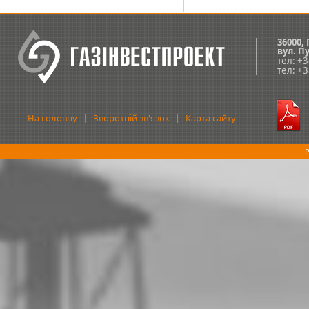
36000,
вул.
Пу
тел: +
тел: +
На головну
|
Зворотній зв'язок
|
Карта сайту