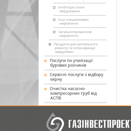
Інгібітори стінок
свердловини
Інші спеціалізовані
хімреагенти
Загальнопромислові
хімреагенти
Продукти для капітального
ремонту та інтенсифікації
свердловин
Послуги по утилізації
бурових розчинів
Сервісні послуги з відбору
керну
Очистка насосно-
компресорних труб від
АСПВ