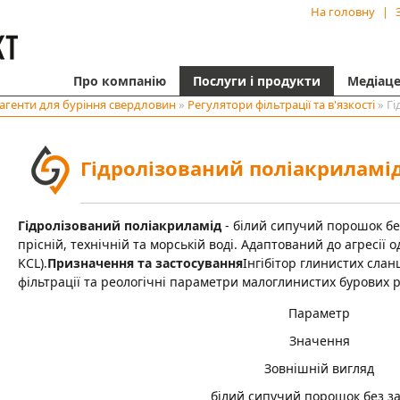
На головну
|
Про компанію
Послуги і продукти
Медіац
агенти для буріння свердловин
»
Регулятори фільтрації та в'язкості
» Гі
Гідролізований поліакриламі
Гідролізований поліакриламід
- білий сипучий порошок бе
прісній, технічній та морській воді. Адаптований до агресії 
KCL).
Призначення та застосування
Інгібітор глинистих слан
фільтрації та реологічні параметри малоглинистих бурових р
Параметр
Значення
Зовнішній вигляд
білий сипучий порошок без з