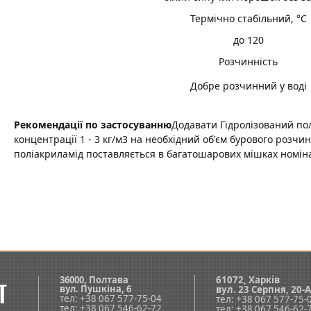
Термічно стабільний, °С
до 120
Розчинність
Добре розчинний у воді
Рекомендації по застосуванню
Додавати Гідролізований по
концентрації 1 - 3 кг/м3 на необхідний об'єм бурового розчин
поліакриламід поставляється в багатошарових мішках номіна
36000, Полтава
61072, Харків
вул.
Пушкіна, 6
вул. 23 Серпня, 20-А
тел: +38 067 577-75-04
тел: +38 067 577-75-
тел: +38 067 546-62-72
тел: +38 067 546-62-