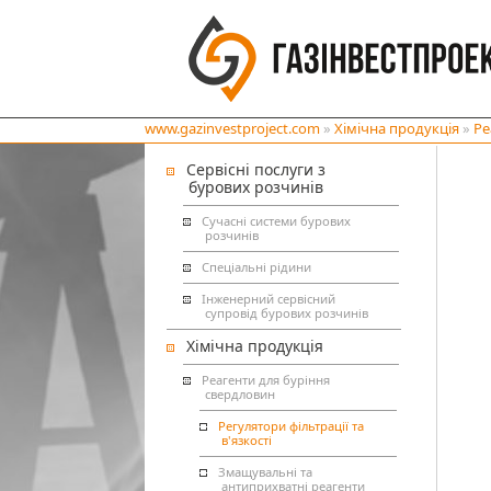
www.gazinvestproject.com
»
Хімічна продукція
»
Ре
Сервісні послуги з
бурових розчинів
Сучасні системи бурових
розчинів
Спеціальні рідини
Інженерний сервісний
супровід бурових розчинів
Хімічна продукція
Реагенти для буріння
свердловин
Регулятори фільтрації та
в'язкості
Змащувальні та
антиприхватні реагенти