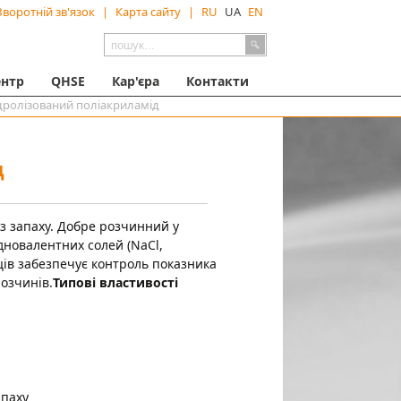
Зворотній зв'язок
|
Карта сайту
|
RU
UA
EN
ентр
QHSE
Кар'єра
Контакти
дролізований поліакриламід
д
з запаху. Добре розчинний у
одновалентних солей (NaCl,
ців забезпечує контроль показника
озчинів.
Типові властивості
апаху