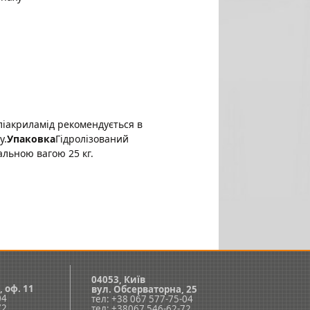
ліакриламід рекомендується в
у.
Упаковка
Гідролізований
льною вагою 25 кг.
04053, Київ
, оф. 11
вул. Обсерваторна, 25
04
тел: +38 067 577-75-04
72
тел: +38067 546-62-72